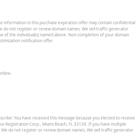
information in this purchase expiration offer may contain confidential
e do not register or renew domain names. We sell traffic generator
 use of the individual(s) named above. Non-completion of your domain
imization notification offer
nline.
scribe: You have received this message because you elected to receive
vice Registration Corp., Miami Beach, FL 33139. If you have multiple
y. We do not register or renew domain names. We sell traffic generator