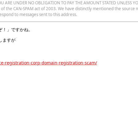
. YOU ARE UNDER NO OBLIGATION TO PAY THE AMOUNT STATED UNLESS Y
 of the CAN-SPAM act of 2003. We have distinctly mentioned the source mail
 respond to messages sent to this address.
ぞ！」ですかね。
しますが
ce-registration-corp-domain-registration-scam/