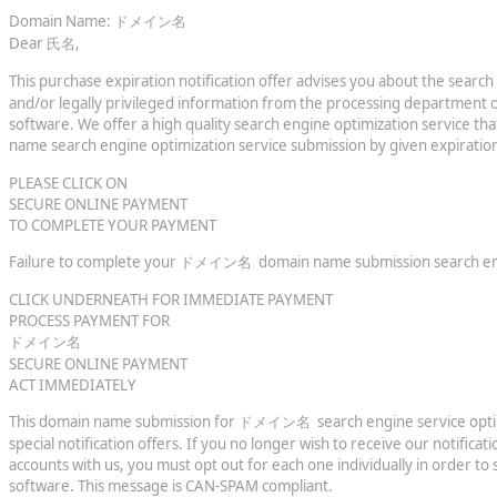
Domain Name: ドメイン名
Dear 氏名,
This purchase expiration notification offer advises you about the sear
and/or legally privileged information from the processing department 
software. We offer a high quality search engine optimization service th
name search engine optimization service submission by given expiration
PLEASE CLICK ON
SECURE ONLINE PAYMENT
TO COMPLETE YOUR PAYMENT
Failure to complete your ドメイン名 domain name submission search engine 
CLICK UNDERNEATH FOR IMMEDIATE PAYMENT
PROCESS PAYMENT FOR
ドメイン名
SECURE ONLINE PAYMENT
ACT IMMEDIATELY
This domain name submission for ドメイン名 search engine service optimiza
special notification offers. If you no longer wish to receive our notifi
accounts with us, you must opt out for each one individually in order t
software. This message is CAN-SPAM compliant.