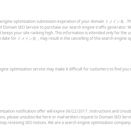
ch engine optimization submission expiration of your domain ドメイン名 . The 
of Domain SEO Service to purchase our search engine traffic generator. W
at keeps your site ranking high. This information is intended only for the
 date for ドメイン名 , may result in the cancelling of this search engine opt
optimization service may make it difficult for customers to find you o
tion notification offer will expire 06/22/2017. Instructions and Unsub
cations, please unsubscribe here or mail written request to Domain SEO Ser
o stop receiving SEO notices. We are a search engine optimization compan