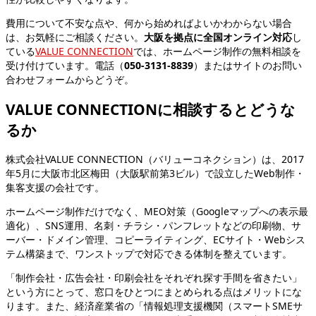
費用について不安な点や、何から始めればよいかわからない場合
は、お気軽にご相談ください。
大阪を拠点に全国オンライン対応
し
ている
VALUE CONNECTION
では、ホームページ制作の無料相談を
受け付けています。電話（
050-3131-8839
）またはサイトのお問い
合わせフォームからどうぞ。
VALUE CONNECTIONに相談するとどうな
るか
株式会社VALUE CONNECTION（バリューコネクション）は、2017
年5月に大阪市北区梅田（大阪駅前第3ビル）で設立したWeb制作・
集客支援の会社です。
ホームページ制作だけでなく、MEO対策（Googleマップへの表示最
適化）、SNS運用、名刺・チラシ・パンフレットなどの印刷物、サ
ーバー・ドメイン管理、コピーライティング、ECサイト・Webシス
テム構築まで、ワンストップで対応できる体制を整えています。
「制作会社・広告会社・印刷会社をそれぞれ探す手間を省きたい」
という方にとって、窓口をひとつにまとめられる点はメリットにな
ります。また、経済産業省の「情報処理支援機関（スマートSMEサ