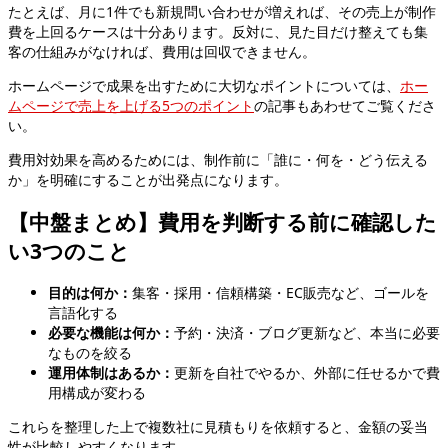
たとえば、月に1件でも新規問い合わせが増えれば、その売上が制作
費を上回るケースは十分あります。反対に、見た目だけ整えても集
客の仕組みがなければ、費用は回収できません。
ホームページで成果を出すために大切なポイントについては、
ホー
ムページで売上を上げる5つのポイント
の記事もあわせてご覧くださ
い。
費用対効果を高めるためには、制作前に「誰に・何を・どう伝える
か」を明確にすることが出発点になります。
【中盤まとめ】費用を判断する前に確認した
い3つのこと
目的は何か：
集客・採用・信頼構築・EC販売など、ゴールを
言語化する
必要な機能は何か：
予約・決済・ブログ更新など、本当に必要
なものを絞る
運用体制はあるか：
更新を自社でやるか、外部に任せるかで費
用構成が変わる
これらを整理した上で複数社に見積もりを依頼すると、金額の妥当
性が比較しやすくなります。