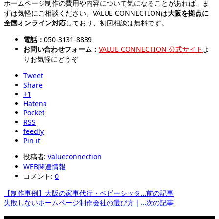
ホームページ制作の費用や内容について気になることがあれば、ま
ずは気軽にご相談ください。VALUE CONNECTIONは
大阪を拠点に
全国オンライン対応
しており、初回相談は無料です。
電話：
050-3131-8839
お問い合わせフォーム：
VALUE CONNECTION 公式サイト
よ
りお気軽にどうぞ
Tweet
Share
+1
Hatena
Pocket
RSS
feedly
Pin it
投稿者:
valueconnection
WEB関連情報
コメント:
0
【制作事例】大阪の家事代行・ベビーシッタ…
前の記事
失敗しないホームページ制作会社の選び方｜…
次の記事