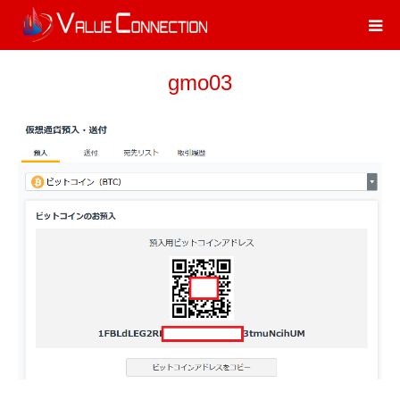
gmo03